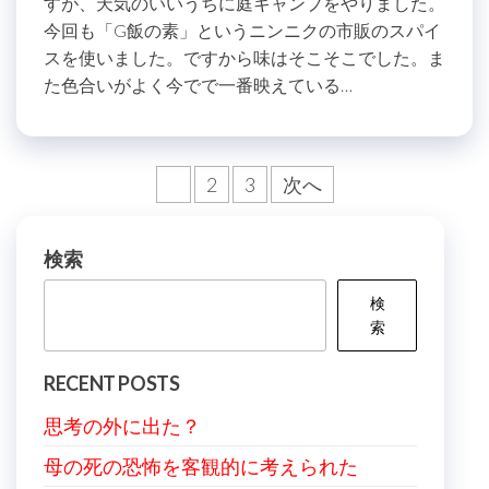
すが、天気のいいうちに庭キャンプをやりました。
今回も「G飯の素」というニンニクの市販のスパイ
スを使いました。ですから味はそこそこでした。ま
た色合いがよく今でで一番映えている…
投
1
2
3
次へ
稿
の
検索
ペ
検
ー
索
ジ
RECENT POSTS
送
思考の外に出た？
り
母の死の恐怖を客観的に考えられた