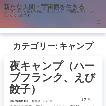
コ
新たな人間・宇宙観を生きる
ン
より良い人生を送るために、新しい人間、宇宙観を考えていこ
うというものです
テ
ン
ツ
に
ス
カテゴリー:
キャンプ
キ
ッ
夜キャンプ（ハー
プ
ブフランク、えび
餃子）
オフ
2026年8月1日
投稿者:
seiryu01