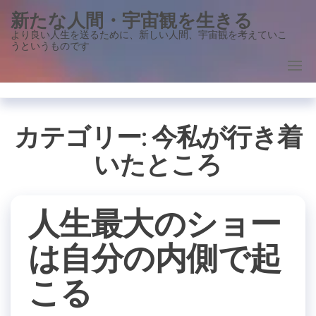
コ
新たな人間・宇宙観を生きる
ン
より良い人生を送るために、新しい人間、宇宙観を考えていこ
うというものです
テ
ン
ツ
に
ス
カテゴリー:
今私が行き着
キ
いたところ
ッ
プ
人生最大のショー
は自分の内側で起
こる