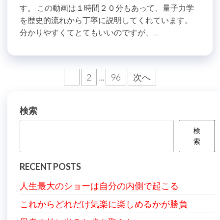
す。 この動画は１時間２０分もあって、量子力学
を歴史的流れから丁寧に説明してくれています。
分かりやすくてとてもいいのですが、…
投
1
2
…
96
次へ
稿
の
検索
ペ
検
ー
索
ジ
RECENT POSTS
送
人生最大のショーは自分の内側で起こる
り
これからどれだけ気楽に楽しめるかが勝負