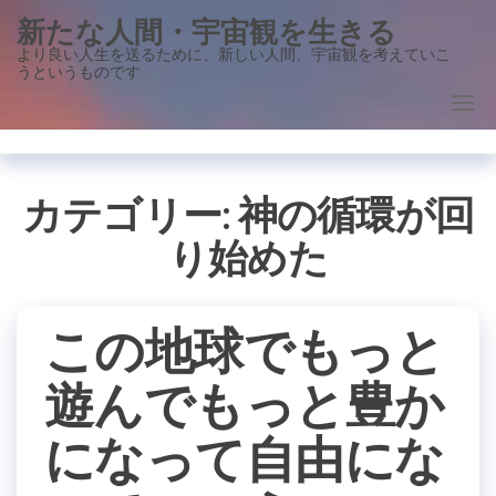
コ
新たな人間・宇宙観を生きる
ン
より良い人生を送るために、新しい人間、宇宙観を考えていこ
うというものです
テ
ン
ツ
に
ス
カテゴリー:
神の循環が回
キ
り始めた
ッ
プ
この地球でもっと
遊んでもっと豊か
になって自由にな