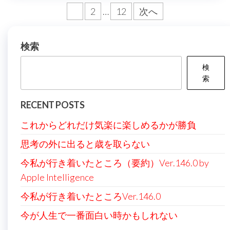
投
1
2
…
12
次へ
稿
の
検索
ペ
検
ー
索
ジ
RECENT POSTS
送
これからどれだけ気楽に楽しめるかが勝負
り
思考の外に出ると歳を取らない
今私が行き着いたところ（要約）Ver.146.0 by
Apple Intelligence
今私が行き着いたところVer.146.0
今が人生で一番面白い時かもしれない