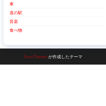
車
道の駅
音楽
食べ物
EnvoThemes
が作成したテーマ