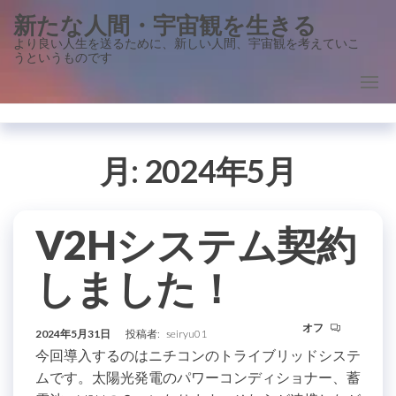
コ
新たな人間・宇宙観を生きる
ン
より良い人生を送るために、新しい人間、宇宙観を考えていこ
うというものです
テ
ン
ツ
に
ス
月:
2024年5月
キ
ッ
V2Hシステム契約
プ
しました！
オフ
2024年5月31日
投稿者:
seiryu01
今回導入するのはニチコンのトライブリッドシステ
ムです。太陽光発電のパワーコンディショナー、蓄