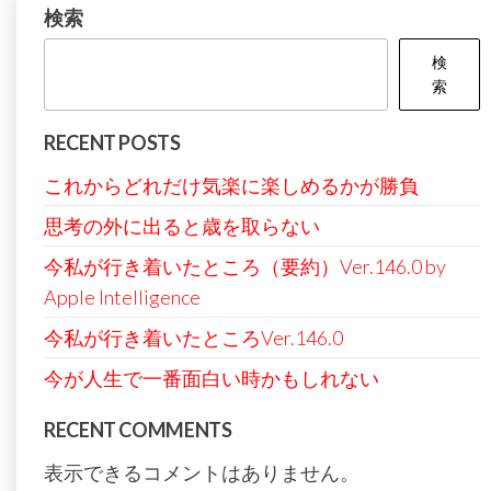
の
検索
ペ
検
ー
索
ジ
RECENT POSTS
送
これからどれだけ気楽に楽しめるかが勝負
り
思考の外に出ると歳を取らない
今私が行き着いたところ（要約）Ver.146.0 by
Apple Intelligence
今私が行き着いたところVer.146.0
今が人生で一番面白い時かもしれない
RECENT COMMENTS
表示できるコメントはありません。