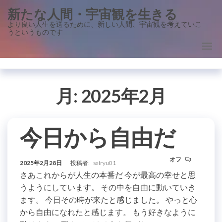
コ
新たな人間・宇宙観を生きる
ン
より良い人生を送るために、新しい人間、宇宙観を考えていこ
うというものです
テ
ン
ツ
に
ス
月:
2025年2月
キ
ッ
今日から自由だ
プ
オフ
2025年2月28日
投稿者:
seiryu01
さあこれからが人生の本番だ 今が最高の幸せと思
うようにしています。 その中を自由に動いていき
ます。 今日その時が来たと感じました。 やっと心
から自由になれたと感じます。 もう好きなように