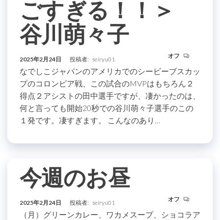
ごすぎる！！＞
谷川萌々子
オフ
2025年2月24日
投稿者:
seiryu01
なでしこジャパンのアメリカでのシービーブスカッ
プのコロンビア戦、この試合のMVPはもちろん２
得点２アシストの田中選手ですが、凄かったのは、
何と言っても開始20秒での谷川萌々子選手のこの
１発です。凄すぎます。 こんなのあり…
今週のお昼
オフ
2025年2月24日
投稿者:
seiryu01
（月）グリーンカレー、ワカメスープ、ショコラア