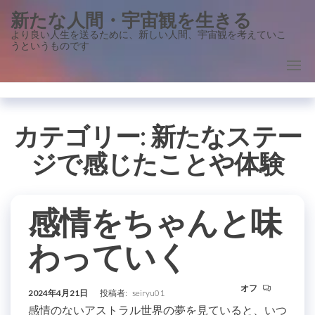
コ
新たな人間・宇宙観を生きる
ン
より良い人生を送るために、新しい人間、宇宙観を考えていこ
うというものです
テ
ン
ツ
に
ス
カテゴリー:
新たなステー
キ
ジで感じたことや体験
ッ
プ
感情をちゃんと味
わっていく
オフ
2024年4月21日
投稿者:
seiryu01
感情のないアストラル世界の夢を見ていると、いつ