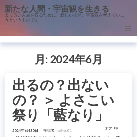
コ
新たな人間・宇宙観を生きる
ン
より良い人生を送るために、新しい人間、宇宙観を考えていこ
うというものです
テ
ン
ツ
に
ス
月:
2024年6月
キ
ッ
出るの？出ない
プ
の？ ＞ よさこい
祭り「藍なり」
オフ
2024年6月30日
投稿者:
seiryu01