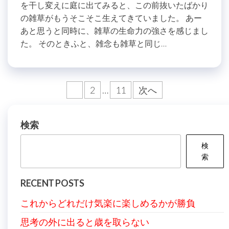
を干し変えに庭に出てみると、この前抜いたばかり
の雑草がもうそこそこ生えてきていました。 あー
あと思うと同時に、雑草の生命力の強さを感じまし
た。 そのときふと、雑念も雑草と同じ…
投
1
2
…
11
次へ
稿
の
検索
ペ
検
ー
索
ジ
RECENT POSTS
送
これからどれだけ気楽に楽しめるかが勝負
り
思考の外に出ると歳を取らない