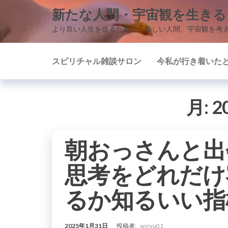
コ
新たな人間・宇宙観を生きる
ン
より良い人生を送るために、新しい人間、宇宙観を考
テ
ン
スピリチャル雑談サロン
今私が行き着いた
ツ
に
ス
月:
2
キ
ッ
プ
朝おっさんと出
思考をどれだけ
るか知るいい指
2025年1月31日
投稿者:
seiryu01