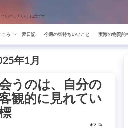
えていこうというものです
ところ
夢日記
今週の気持ちいいこと
実際の物質的
025年1月
会うのは、自分の
客観的に見れてい
標
オフ