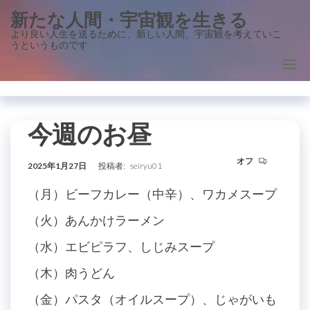
コ
新たな人間・宇宙観を生きる
ン
より良い人生を送るために、新しい人間、宇宙観を考えていこ
うというものです
テ
ン
ツ
に
ス
今週のお昼
キ
オフ
ッ
2025年1月27日
投稿者:
seiryu01
プ
（月）ビーフカレー（中辛）、ワカメスープ
（火）あんかけラーメン
（水）エビピラフ、しじみスープ
（木）肉うどん
（金）パスタ（オイルスープ）、じゃがいも