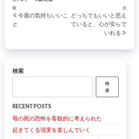
投
過
前
次
次
今週の気持ちいいこ
どっちでもいいと思え
稿
去
の
と
ていると、心が安らで
の
投
ナ
いれる
投
稿
ビ
稿
ゲ
ー
シ
検索
ョ
検
ン
索
RECENT POSTS
母の死の恐怖を客観的に考えられた
起きてくる現実を楽しんでいく