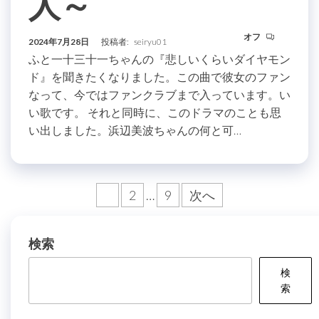
人～
オフ
2024年7月28日
投稿者:
seiryu01
ふと一十三十一ちゃんの『悲しいくらいダイヤモン
ド』を聞きたくなりました。この曲で彼女のファン
なって、今ではファンクラブまで入っています。い
い歌です。 それと同時に、このドラマのことも思
い出しました。浜辺美波ちゃんの何と可…
投
1
2
…
9
次へ
稿
の
検索
ペ
検
ー
索
ジ