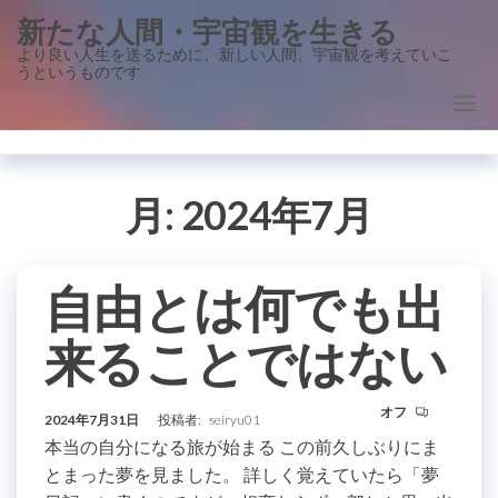
コ
新たな人間・宇宙観を生きる
ン
より良い人生を送るために、新しい人間、宇宙観を考えていこ
うというものです
テ
ン
ツ
に
ス
月:
2024年7月
キ
ッ
自由とは何でも出
プ
来ることではない
オフ
2024年7月31日
投稿者:
seiryu01
本当の自分になる旅が始まる この前久しぶりにま
とまった夢を見ました。 詳しく覚えていたら「夢