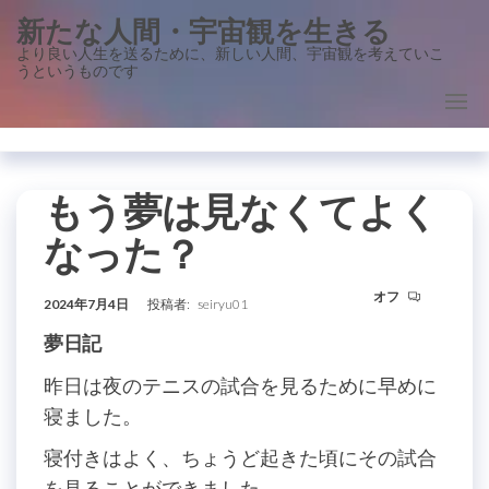
コ
新たな人間・宇宙観を生きる
ン
より良い人生を送るために、新しい人間、宇宙観を考えていこ
うというものです
テ
ン
ツ
に
ス
もう夢は見なくてよく
キ
なった？
ッ
プ
オフ
2024年7月4日
投稿者:
seiryu01
夢日記
昨日は夜のテニスの試合を見るために早めに
寝ました。
寝付きはよく、ちょうど起きた頃にその試合
を見ることができました。