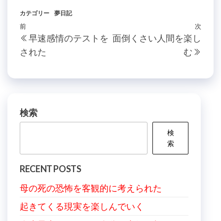
カテゴリー
夢日記
投
過
前
次
次
早速感情のテストを
面倒くさい人間を楽し
稿
去
の
された
む
の
投
ナ
投
稿
ビ
稿
ゲ
ー
検索
シ
検
ョ
索
ン
RECENT POSTS
母の死の恐怖を客観的に考えられた
起きてくる現実を楽しんでいく