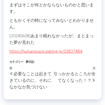
まずはそこが何とかならないものかと思いま
す。
ともかくその時になってみないとわかりませ
ん。
(20240608)あまり眠れなかったが、まとまっ
た夢が見れた
https://humanspace.exblog.jp/33837484
カテゴリー
夢日記
投
過
前
次
次
必要なことは起きて
引っかかるところが全
稿
去
の
きているのに、それに
てなくなった！？
の
投
ナ
なかなか気づけない
投
稿
ビ
稿
ゲ