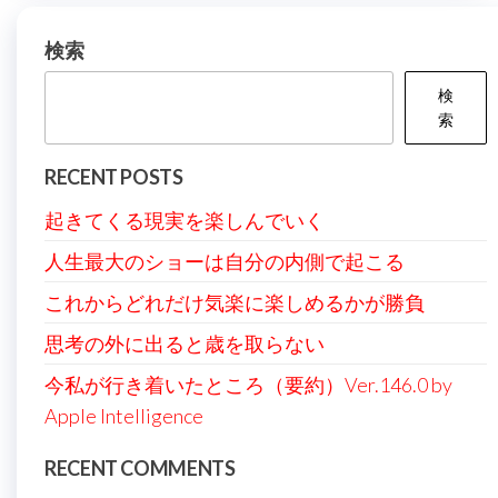
ー
シ
検索
ョ
検
ン
索
RECENT POSTS
起きてくる現実を楽しんでいく
人生最大のショーは自分の内側で起こる
これからどれだけ気楽に楽しめるかが勝負
思考の外に出ると歳を取らない
今私が行き着いたところ（要約）Ver.146.0 by
Apple Intelligence
RECENT COMMENTS