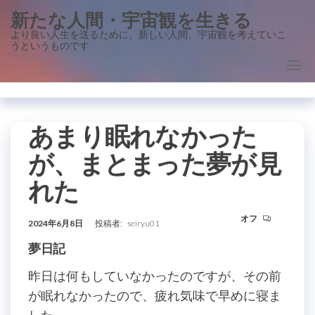
コ
新たな人間・宇宙観を生きる
ン
より良い人生を送るために、新しい人間、宇宙観を考えていこ
うというものです
テ
ン
ツ
に
ス
あまり眠れなかった
キ
が、まとまった夢が見
ッ
れた
プ
オフ
2024年6月8日
投稿者:
seiryu01
夢日記
昨日は何もしていなかったのですが、その前
が眠れなかったので、疲れ気味で早めに寝ま