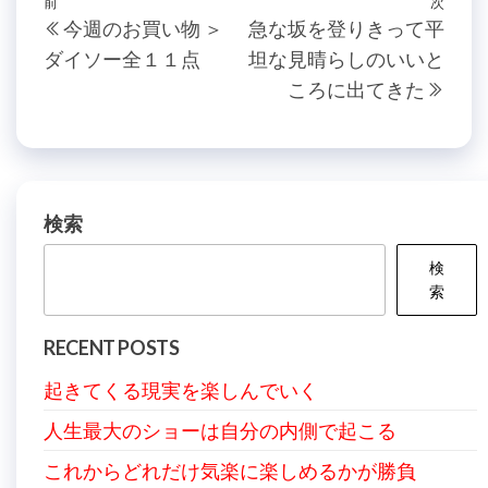
投
過
前
次
次
今週のお買い物 ＞
急な坂を登りきって平
稿
去
の
ダイソー全１１点
坦な見晴らしのいいと
の
投
ナ
ころに出てきた
投
稿
ビ
稿
ゲ
ー
シ
検索
ョ
検
ン
索
RECENT POSTS
起きてくる現実を楽しんでいく
人生最大のショーは自分の内側で起こる
これからどれだけ気楽に楽しめるかが勝負