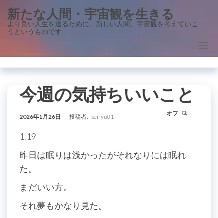
コ
新たな人間・宇宙観を生きる
ン
より良い人生を送るために、新しい人間、宇宙観を考えていこ
うというものです
テ
ン
ツ
に
ス
今週の気持ちいいこと
キ
オフ
ッ
2026年1月26日
投稿者:
seiryu01
プ
1.19
昨日は眠りは浅かったがそれなりには眠れ
た。
まだいい方。
それ夢もかなり見た。