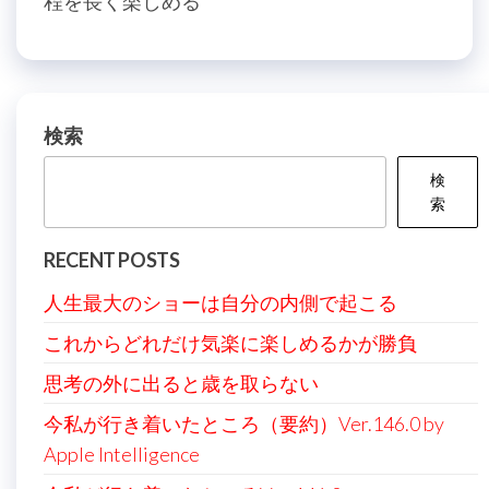
程を長く楽しめる
投
稿
ビ
稿
ゲ
ー
シ
検索
ョ
検
ン
索
RECENT POSTS
人生最大のショーは自分の内側で起こる
これからどれだけ気楽に楽しめるかが勝負
思考の外に出ると歳を取らない
今私が行き着いたところ（要約）Ver.146.0 by
Apple Intelligence