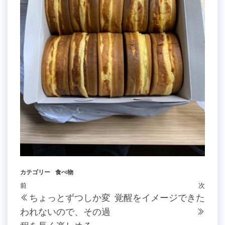
カテゴリー
食べ物
投
過
前
次
次
ちょっとずつしか変
覚醒をイメージできた
稿
去
の
われないので、その過
の
投
ナ