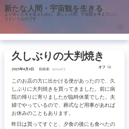
コ
新たな人間・宇宙観を生きる
ン
より良い人生を送るために、新しい人間、宇宙観を考えていこ
うというものです
テ
ン
ツ
に
ス
久しぶりの大判焼き
キ
オフ
ッ
2025年4月3日
投稿者:
seiryu01
プ
このお店の方に出かける便があったので、久
しぶりに大判焼きを買ってきました。前に病
院の帰りに寄りましたが臨時休業でした。夫
婦でやっているので、葬式など用事があれば
お休みのこともあります。
昨日は買ってすぐと、夕食の後にも食べたの