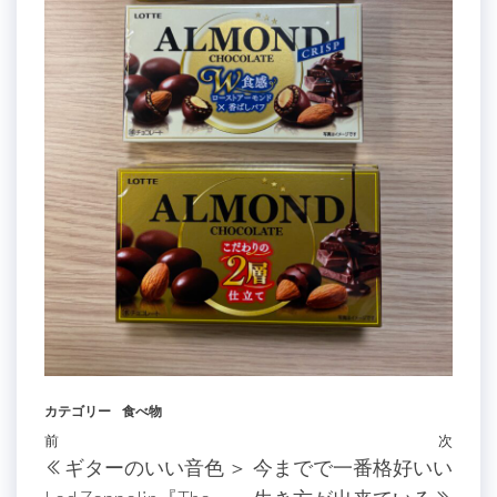
カテゴリー
食べ物
投
過
前
次
次
ギターのいい音色 ＞
今までで一番格好いい
稿
去
の