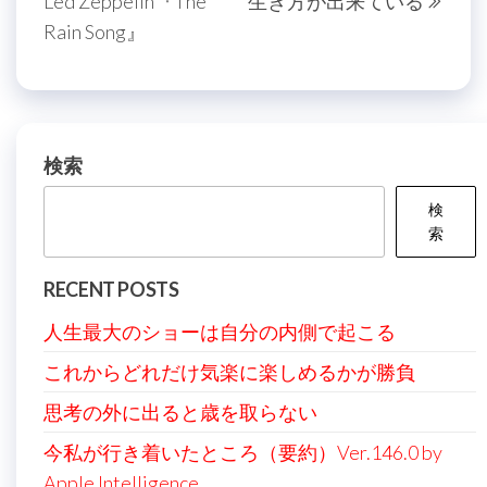
Led Zeppelin『The
生き方が出来ている
の
投
ナ
Rain Song』
投
稿
ビ
稿
ゲ
ー
シ
検索
ョ
検
ン
索
RECENT POSTS
人生最大のショーは自分の内側で起こる
これからどれだけ気楽に楽しめるかが勝負
思考の外に出ると歳を取らない
今私が行き着いたところ（要約）Ver.146.0 by
Apple Intelligence