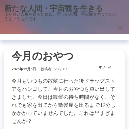
コ
新たな人間・宇宙観を生きる
ン
より良い人生を送るために、新しい人間、宇宙観を考えていこ
うというものです
テ
ン
ツ
に
ス
今月のおやつ
キ
オフ
ッ
2025年12月5日
投稿者:
seiryu01
プ
今月もいつもの散髪に行った後ドラッグスト
アをハシゴして、今月のおやつを買い出して
きました。今日は散髪の待ち時間がなく、そ
れでも家を出てから散髪屋を出るまで19分し
かかかっていませんでした。これは早すぎま
せんか？