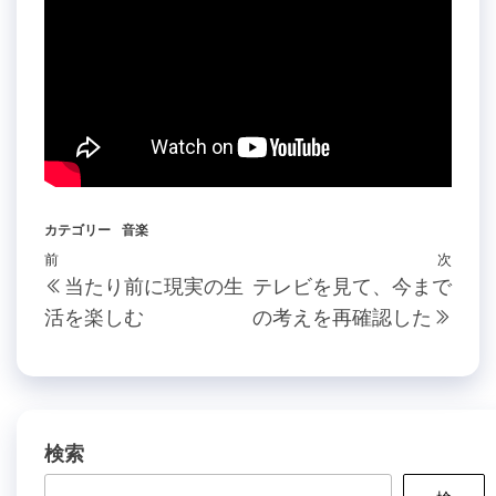
カテゴリー
音楽
投
過
前
次
次
当たり前に現実の生
テレビを見て、今まで
稿
去
の
活を楽しむ
の考えを再確認した
の
投
ナ
投
稿
ビ
稿
ゲ
ー
検索
シ