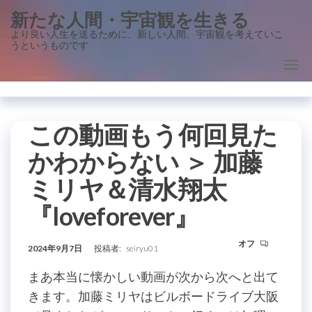
コ
新たな人間・宇宙観を生きる
ン
より良い人生を送るために、新しい人間、宇宙観を考えていこ
うというものです
テ
ン
ツ
に
ス
この動画もう何回見た
キ
かわからない ＞ 加藤
ッ
ミリヤ＆清水翔太
プ
『loveforever』
オフ
2024年9月7日
投稿者:
seiryu01
まあ本当に懐かしい動画が次から次へと出て
きます。加藤ミリヤはビルボードライブ大阪