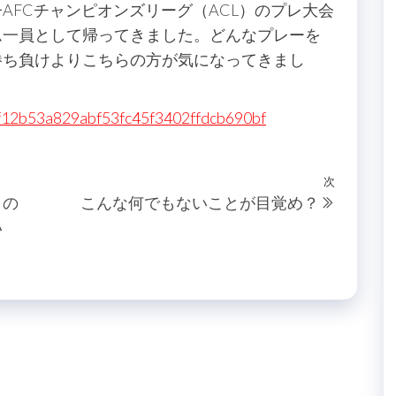
AFCチャンピオンズリーグ（ACL）のプレ大会
ム一員として帰ってきました。どんなプレーを
勝ち負けよりこちらの方が気になってきまし
39f12b53a829abf53fc45f3402ffdcb690bf
次
次
トの
こんな何でもないことが目覚め？
の
い
投
稿