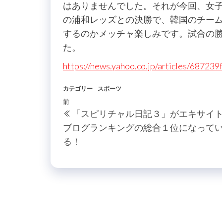
はありませんでした。それが今回、女子
の浦和レッズとの決勝で、韓国のチー
するのかメッチャ楽しみです。試合の
た。
https://news.yahoo.co.jp/articles/6872
カテゴリー
スポーツ
投
過
前
「スピリチャル日記３」がエキサイ
稿
去
ブログランキングの総合１位になって
の
ナ
る！
投
ビ
稿
ゲ
ー
シ
ョ