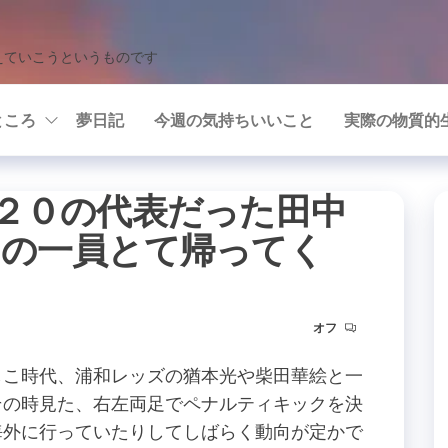
えていこうというものです
ところ
夢日記
今週の気持ちいいこと
実際の物質的
２０の代表だった田中
ムの一員とて帰ってく
オフ
しこ時代、浦和レッズの猶本光や柴田華絵と一
その時見た、右左両足でペナルティキックを決
海外に行っていたりしてしばらく動向が定かで