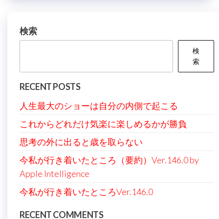
ー
シ
検索
ョ
検
ン
索
RECENT POSTS
人生最大のショーは自分の内側で起こる
これからどれだけ気楽に楽しめるかが勝負
思考の外に出ると歳を取らない
今私が行き着いたところ（要約）Ver.146.0 by
Apple Intelligence
今私が行き着いたところVer.146.0
RECENT COMMENTS