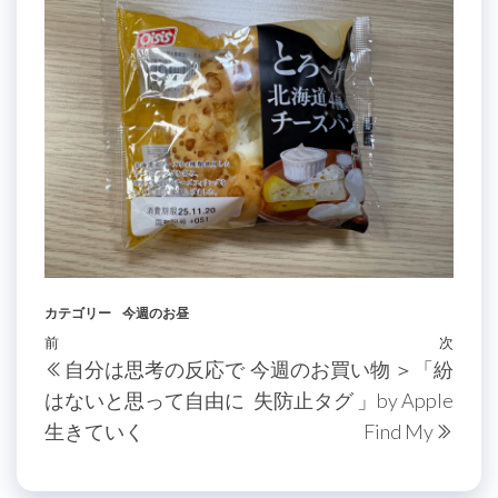
カテゴリー
今週のお昼
投
過
前
次
次
自分は思考の反応で
今週のお買い物 ＞「紛
稿
去
の
はないと思って自由に
失防止タグ 」by Apple
の
投
ナ
生きていく
Find My
投
稿
ビ
稿
ゲ