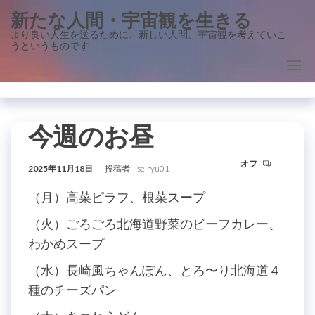
コ
新たな人間・宇宙観を生きる
ン
より良い人生を送るために、新しい人間、宇宙観を考えていこ
うというものです
テ
ン
ツ
に
ス
今週のお昼
キ
オフ
ッ
2025年11月18日
投稿者:
seiryu01
プ
（月）高菜ピラフ、根菜スープ
（火）ごろごろ北海道野菜のビーフカレー、
わかめスープ
（水）長崎風ちゃんぽん、とろ〜り北海道４
種のチーズパン