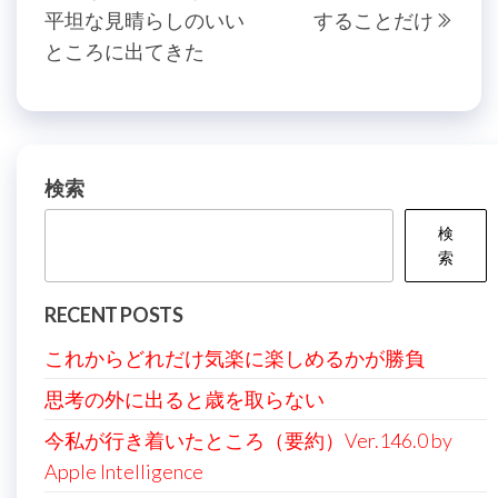
稿
平坦な見晴らしのいい
することだけ
の
投
ナ
ところに出てきた
投
稿
ビ
稿
ゲ
ー
シ
検索
ョ
検
ン
索
RECENT POSTS
これからどれだけ気楽に楽しめるかが勝負
思考の外に出ると歳を取らない
今私が行き着いたところ（要約）Ver.146.0 by
Apple Intelligence