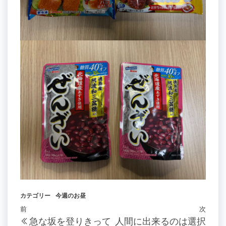
カテゴリー
今週のお昼
投
過
前
次
次
急な坂を登りきって
人間に出来るのは選択
去
の