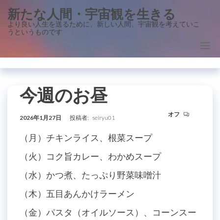
コ
新たな人間・宇宙観を生きる
ン
より良い人生を送るために、新しい人間、宇宙観を考えていこ
うというものです
テ
ン
ツ
に
ス
今週のお昼
キ
オフ
ッ
2026年1月27日
投稿者:
seiryu01
プ
（月）チキンライス、根菜スープ
（火）コク旨カレー、わかめスープ
（水）かつ煮、たっぷり野菜味噌汁
（木）五目あんかけラーメン
（金）パスタ（オイルソース）、コーンスー