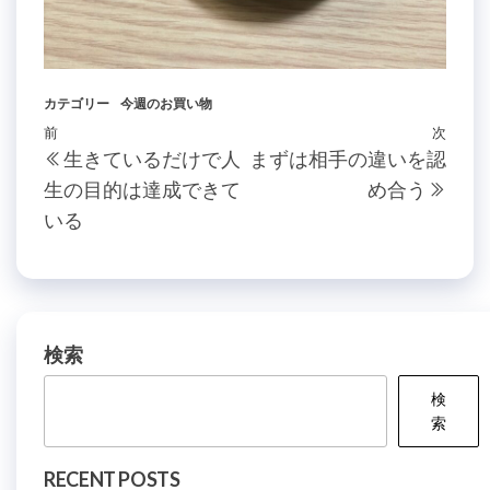
カテゴリー
今週のお買い物
投
過
前
次
次
生きているだけで人
まずは相手の違いを認
稿
去
の
生の目的は達成できて
め合う
の
投
ナ
いる
投
稿
ビ
稿
ゲ
ー
シ
検索
ョ
検
ン
索
RECENT POSTS