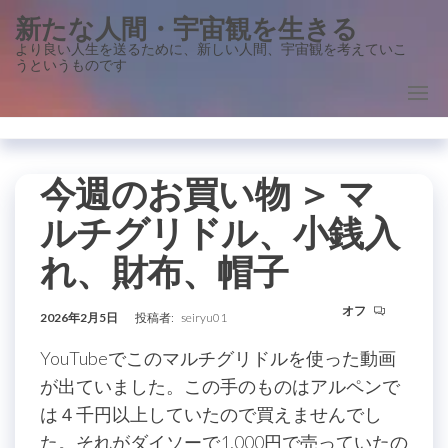
コ
新たな人間・宇宙観を生きる
ン
より良い人生を送るために、新しい人間、宇宙観を考えていこ
うというものです
テ
ン
ツ
に
ス
今週のお買い物 ＞ マ
キ
ルチグリドル、小銭入
ッ
れ、財布、帽子
プ
オフ
2026年2月5日
投稿者:
seiryu01
YouTubeでこのマルチグリドルを使った動画
が出ていました。この手のものはアルペンで
は４千円以上していたので買えませんでし
た。それがダイソーで1,000円で売っていたの