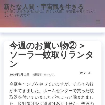
コ
新たな人間・宇宙観を生きる
ン
より良い人生を送るために、新しい人間、宇宙観を考えていこ
うというものです
テ
ン
ツ
に
ス
今週のお買い物② ＞
キ
ソーラー蚊取りランタ
ッ
ン
プ
オフ
2026年5月12日
投稿者:
seiryu01
今庭キャンプをやっていますが、そろそろ蚊
が出てきました。ホームセンターで買った蚊
取器を付いていましたがちょっと噛まれまし
た。蚊対策はやり過ぎはありません。普通の