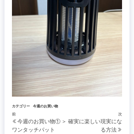
カテゴリー
今週のお買い物
投
過
前
次
次
今週のお買い物① ＞
確実に楽しい現実にな
稿
去
の
ワンタッチパット
る方法
の
投