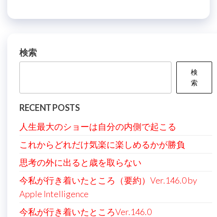
ナ
投
稿
ビ
稿
ゲ
ー
検索
シ
検
ョ
索
ン
RECENT POSTS
人生最大のショーは自分の内側で起こる
これからどれだけ気楽に楽しめるかが勝負
思考の外に出ると歳を取らない
今私が行き着いたところ（要約）Ver.146.0 by
Apple Intelligence
今私が行き着いたところVer.146.0