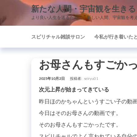
コ
新たな人間・宇宙観を生きる
ン
より良い人生を送るために、新しい人間、宇宙観を考
テ
ン
スピリチャル雑談サロン
今私が行き着いた
ツ
に
ス
お母さんもすごか
キ
ッ
2025年10月2日
投稿者:
seiryu01
プ
次元上昇が始まってきている
昨日ほのかちゃんというすごい子の動
今日はそのお母さんの動画です。
そのお母さんもすごかったです。
スピリチャルでよく言われている自分