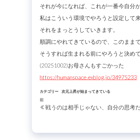
それが今になれば、これが一番今自分
私はこういう環境でやろうと設定して
それをまっとうしていきます。
順調にやれてきているので、このまま
そうすれば生まれる前にやろうと決め
(20251002)お母さんもすごかった
https://humanspace.exblog.jp/34975233
カテゴリー
次元上昇が始まってきている
投
過
前
戦うのは相手じゃない、自分の思考
稿
去
の
ナ
投
ビ
稿