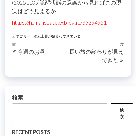
(20251105)覚醒状態の意識から見ればこの現
実はどう見えるか
https://humanspace.exblog.jp/35294951
カテゴリー
次元上昇が始まってきている
投
過
前
次
次
今週のお昼
長い旅の終わりが見え
稿
去
の
てきた
の
投
ナ
投
稿
ビ
稿
ゲ
ー
検索
シ
検
ョ
索
ン
RECENT POSTS