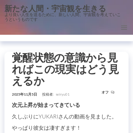
コ
新たな人間・宇宙観を生きる
ン
より良い人生を送るために、新しい人間、宇宙観を考えていこ
うというものです
テ
ン
ツ
に
ス
覚醒状態の意識から見
キ
ればこの現実はどう見
ッ
えるか
プ
オフ
2025年11月5日
投稿者:
seiryu01
次元上昇が始まってきている
久しぶりにYUKARIさんの動画を見ました。
やっぱり彼女は凄すぎます！