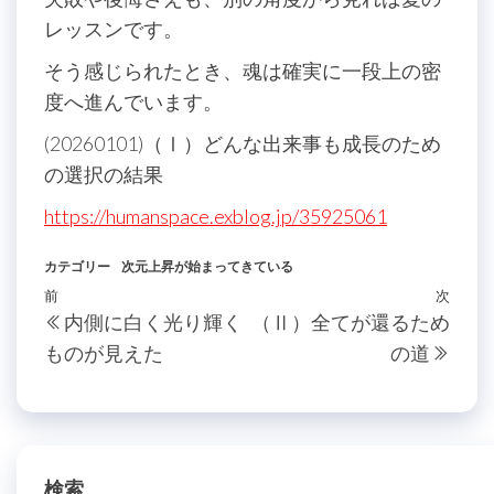
レッスンです。
そう感じられたとき、魂は確実に一段上の密
度へ進んでいます。
(20260101)（Ⅰ）どんな出来事も成長のため
の選択の結果
https://humanspace.exblog.jp/35925061
カテゴリー
次元上昇が始まってきている
投
過
前
次
次
内側に白く光り輝く
（Ⅱ）全てが還るため
稿
去
の
ものが見えた
の道
の
投
ナ
投
稿
ビ
稿
ゲ
ー
検索