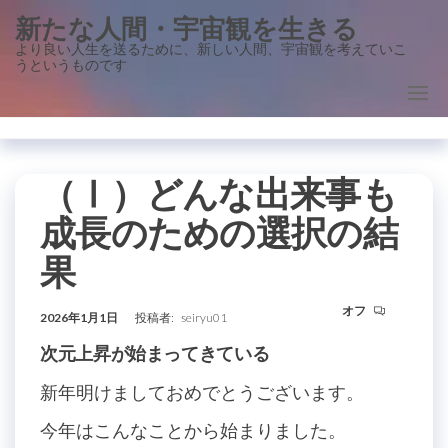
コ
新たな人間・宇宙観を生きる
ン
より良い人生を送るために、新しい人間、宇宙観を考えていこ
うというものです
テ
ン
ツ
に
ス
（Ⅰ）どんな出来事も
キ
成長のための選択の結
ッ
果
プ
オフ
2026年1月1日
投稿者:
seiryu01
次元上昇が始まってきている
新年明けましておめでとうございます。
今年はこんなことから始まりました。