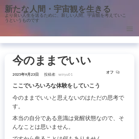
コ
新たな人間・宇宙観を生きる
ン
より良い人生を送るために、新しい人間、宇宙観を考えていこ
うというものです
テ
ン
ツ
に
ス
今のままでいい
キ
オフ
ッ
2025年9月23日
投稿者:
seiryu01
プ
ここでいろいろな体験をしていこう
今のままでいいと思えないのはただの思考で
す。
本当の自分である意識は覚醒状態なので、そ
んなことは思いません。
ですから焦ることは何もありません。