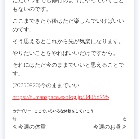
ただいつまでも修行のようにやっていくこと
もないのです。
ここまできたら後はただ楽しんでいけばいい
のです。
そう思えるとこれから先が気楽になります。
やりたいことをやればいいだけですから。
それにはただ今のままでいいと思えることで
す。
(20250923)今のままでいい
https://humanspace.exblog.jp/34856995
カテゴリー
ここでいろいろな体験をしていこう
投
過
前
次
次
今週の体重
今週のお昼
稿
去
の
の
投