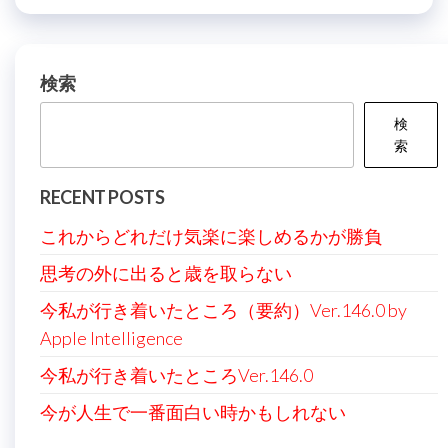
ナ
投
稿
ビ
稿
ゲ
検索
ー
検
シ
索
ョ
RECENT POSTS
ン
これからどれだけ気楽に楽しめるかが勝負
思考の外に出ると歳を取らない
今私が行き着いたところ（要約）Ver.146.0 by
Apple Intelligence
今私が行き着いたところVer.146.0
今が人生で一番面白い時かもしれない