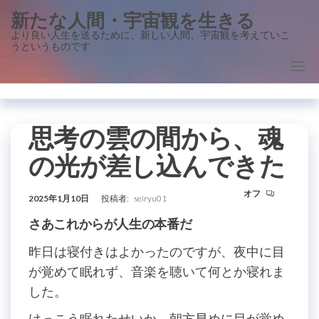
コ
新たな人間・宇宙観を生きる
ン
より良い人生を送るために、新しい人間、宇宙観を考えていこ
うというものです
テ
ン
ツ
に
ス
思考の雲の間から、魂
キ
の光が差し込んできた
ッ
プ
オフ
2025年1月10日
投稿者:
seiryu01
さあこれからが人生の本番だ
昨日は寝付きはよかったのですが、夜中に目
が覚めて眠れず、音楽を聴いて何とか寝れま
した。
けっこう眠れたせいか、朝方早めに目が覚め