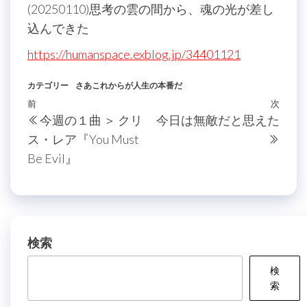
(20250110)思考の雲の間から、魂の光が差し
込んできた
https://humanspace.exblog.jp/34401121
カテゴリー
さあこれからが人生の本番だ
投
過
前
次
次
今週の１曲 ＞ クリ
今日は無敵だと思えた
稿
去
の
ス・レア『You Must
の
投
ナ
Be Evil』
投
稿
ビ
稿
ゲ
ー
シ
検索
ョ
検
ン
索