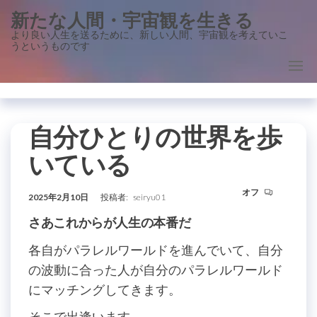
コ
新たな人間・宇宙観を生きる
ン
より良い人生を送るために、新しい人間、宇宙観を考えていこ
うというものです
テ
ン
ツ
に
ス
自分ひとりの世界を歩
キ
いている
ッ
プ
オフ
2025年2月10日
投稿者:
seiryu01
さあこれからが人生の本番だ
各自がパラレルワールドを進んでいて、自分
の波動に合った人が自分のパラレルワールド
にマッチングしてきます。
そこで出逢います。