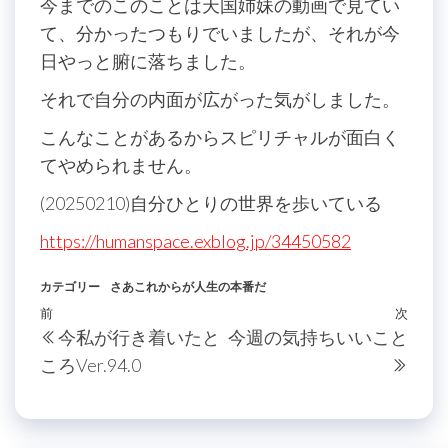
今までのこのことは天国姉妹の動画で見てい
て、分かったつもりでいましたが、それが今
日やっと腑に落ちました。
それで自分の内面が広がった気がしました。
こんなことがあるからスピリチャルが面白く
てやめられません。
(20250210)自分ひとりの世界を歩いている
https://humanspace.exblog.jp/34450582
カテゴリー
さあこれからが人生の本番だ
投
過
前
次
次
今私が行き着いたと
今週の気持ちいいこと
稿
去
の
ころVer.94.0
の
投
ナ
投
稿
ビ
稿