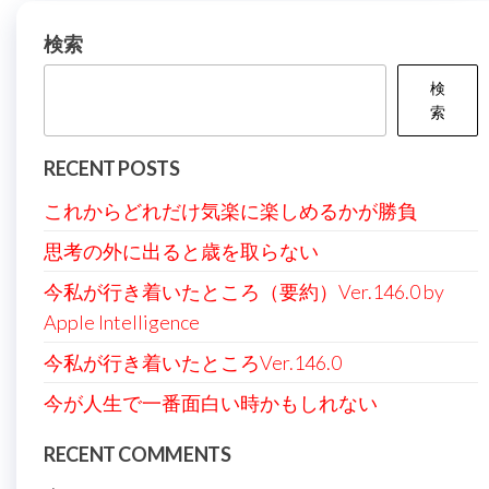
ゲ
ー
検索
シ
検
ョ
索
ン
RECENT POSTS
これからどれだけ気楽に楽しめるかが勝負
思考の外に出ると歳を取らない
今私が行き着いたところ（要約）Ver.146.0 by
Apple Intelligence
今私が行き着いたところVer.146.0
今が人生で一番面白い時かもしれない
RECENT COMMENTS