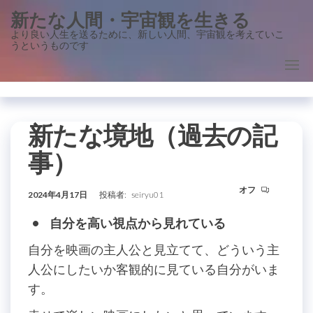
コ
新たな人間・宇宙観を生きる
ン
より良い人生を送るために、新しい人間、宇宙観を考えていこ
うというものです
テ
ン
ツ
に
ス
新たな境地（過去の記
キ
事）
ッ
プ
オフ
2024年4月17日
投稿者:
seiryu01
• 自分を高い視点から見れている
自分を映画の主人公と見立てて、どういう主
人公にしたいか客観的に見ている自分がいま
す。