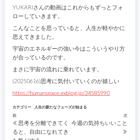
YUKARIさんの動画はこれからもずっとフォ
ローしていきます。
こんなことを思っていると、人生が軽やかに
思えてきました。
宇宙のエネルギーの強い今はこういうやり方
が合っているのです。
まさに宇宙の流れに乗れています。
(20250616)思考に気付いていくのが嬉しい
https://humanspace.exblog.jp/34585990
カテゴリー
人生の新たなフェーズが始まる
投
過
前
次
次
思考を分離できてく
今週の気持ちいいこと
稿
去
の
ると、自由になれてき
の
投
ナ