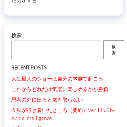
た気がする
投
稿
ビ
稿
ゲ
ー
シ
検索
ョ
検
ン
索
RECENT POSTS
人生最大のショーは自分の内側で起こる
これからどれだけ気楽に楽しめるかが勝負
思考の外に出ると歳を取らない
今私が行き着いたところ（要約）Ver.146.0 by
Apple Intelligence