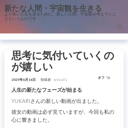
コ
新たな人間・宇宙観を生きる
ン
より良い人生を送るために、新しい人間、宇宙観を考えていこ
うというものです
テ
ン
ツ
に
ス
思考に気付いていくの
キ
が嬉しい
ッ
プ
オフ
2025年6月16日
投稿者:
seiryu01
人生の新たなフェーズが始まる
YUKARIさんの新しい動画が出ました。
彼女の動画は必ず見ていますが、今回も私の
心に響きました。