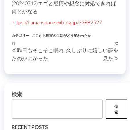
(20240712)エゴと感情や想念に対処できれば
何とかなる
https://humanspace.exblog.jp/33882527
カテゴリー
ここから現実の生活がどう変わったか
投
過
前
次
次
昨日もそこそこ眠れ
久しぶりに嬉しい夢を
稿
去
の
たのがよかった
見た
の
投
ナ
投
稿
ビ
稿
ゲ
ー
検索
シ
検
ョ
索
ン
RECENT POSTS