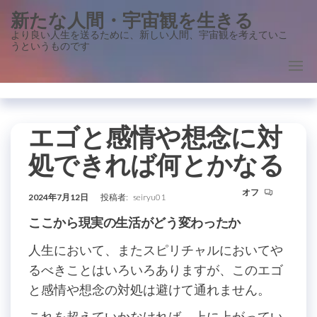
コ
新たな人間・宇宙観を生きる
ン
より良い人生を送るために、新しい人間、宇宙観を考えていこ
うというものです
テ
ン
ツ
に
ス
エゴと感情や想念に対
キ
処できれば何とかなる
ッ
プ
オフ
2024年7月12日
投稿者:
seiryu01
ここから現実の生活がどう変わったか
人生において、またスピリチャルにおいてや
るべきことはいろいろありますが、このエゴ
と感情や想念の対処は避けて通れません。
これを超えていかなければ、上に上がってい