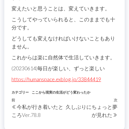
変えたいと思うことは、変えていきます。
こうしてやっていられると、このままでも十
分です。
どうしても変えなければいけないこともあり
ません。
これからは楽に自然体で生活していきます。
(20230614)毎日が楽しい、ずっと楽しい
https://humanspace.exblog.jp/33844419
カテゴリー
ここから現実の生活がどう変わったか
投
過
前
次
次
今私が行き着いたと
久しぶりにちょっと夢
稿
去
の
ころVer.78.8
が見れた
の
投
ナ
投
稿