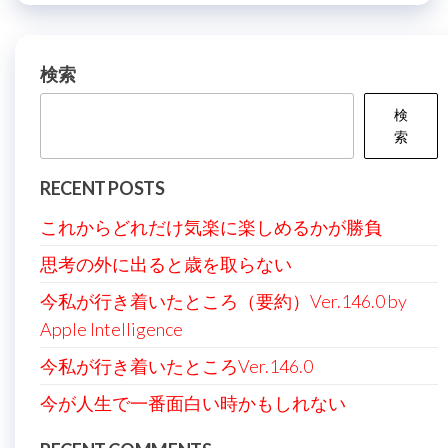
ビ
稿
ゲ
ー
検索
シ
検
ョ
索
ン
RECENT POSTS
これからどれだけ気楽に楽しめるかが勝負
思考の外に出ると歳を取らない
今私が行き着いたところ（要約）Ver.146.0 by
Apple Intelligence
今私が行き着いたところVer.146.0
今が人生で一番面白い時かもしれない