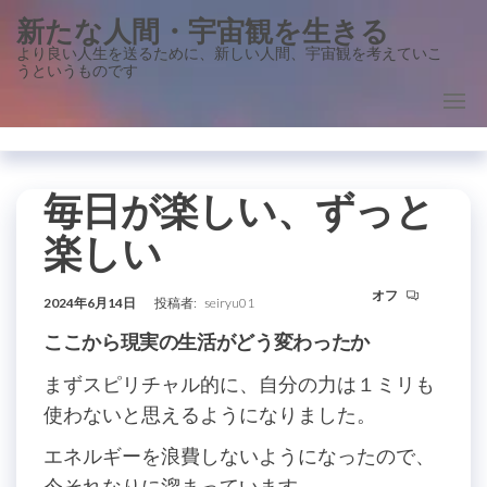
コ
新たな人間・宇宙観を生きる
ン
より良い人生を送るために、新しい人間、宇宙観を考えていこ
うというものです
テ
ン
ツ
に
ス
毎日が楽しい、ずっと
キ
楽しい
ッ
プ
オフ
2024年6月14日
投稿者:
seiryu01
ここから現実の生活がどう変わったか
まずスピリチャル的に、自分の力は１ミリも
使わないと思えるようになりました。
エネルギーを浪費しないようになったので、
今それなりに溜まっています。