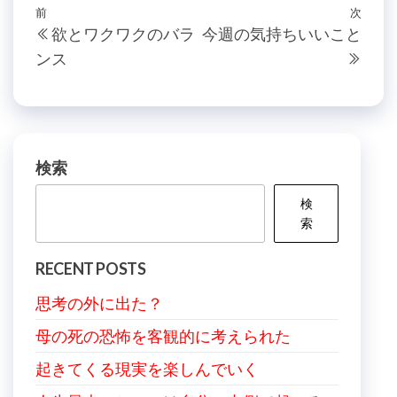
投
過
前
次
次
欲とワクワクのバラ
今週の気持ちいいこと
稿
去
の
ンス
の
投
ナ
投
稿
ビ
稿
ゲ
ー
検索
シ
検
ョ
索
ン
RECENT POSTS
思考の外に出た？
母の死の恐怖を客観的に考えられた
起きてくる現実を楽しんでいく