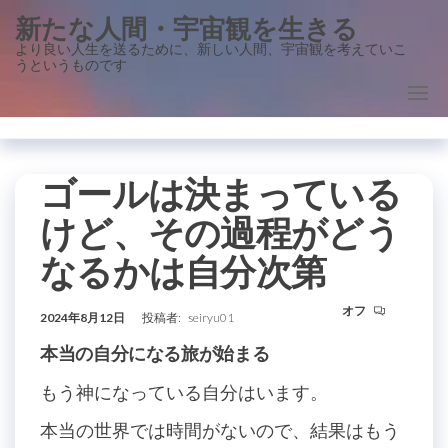
コ
新たな人間・宇宙観を生きる
ン
より良い人生を送るために、新しい人間、宇宙観を考えていこ
うというものです
テ
ン
ツ
に
ス
ゴールは決まっている
キ
けど、その過程がどう
ッ
なるかは自分次第
プ
オフ
2024年8月12日
投稿者:
seiryu01
本当の自分になる旅が始まる
もう神になっている自分はいます。
本当の世界では時間がないので、結果はもう