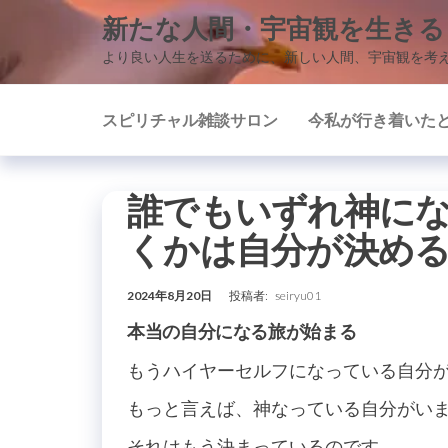
コ
新たな人間・宇宙観を生きる
ン
より良い人生を送るために、新しい人間、宇宙観を考
テ
ン
スピリチャル雑談サロン
今私が行き着いた
ツ
に
ス
誰でもいずれ神に
キ
ッ
くかは自分が決め
プ
2024年8月20日
投稿者:
seiryu01
本当の自分になる旅が始まる
もうハイヤーセルフになっている自分
もっと言えば、神なっている自分がい
それはもう決まっているのです。