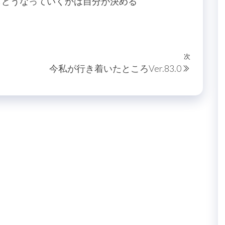
、でもどうなっていくかは自分が決める
次
次
今私が行き着いたところVer.83.0
の
投
稿