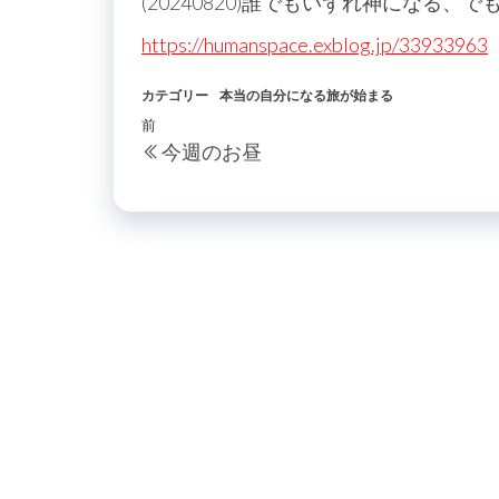
(20240820)誰でもいずれ神になる
https://humanspace.exblog.jp/33933963
カテゴリー
本当の自分になる旅が始まる
投
過
前
今週のお昼
稿
去
の
ナ
投
ビ
稿
ゲ
ー
シ
ョ
ン