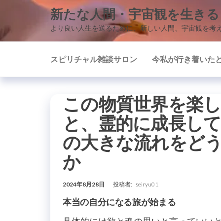
コ
新たな人間・宇宙観を生きる
ン
より良い人生を送るために、新しい人間、宇宙観を考
テ
ン
スピリチャル雑談サロン
今私が行き着いた
ツ
に
ス
この物質世界を楽
キ
ッ
と、霊的に成長し
プ
の大きな流れをど
か
2024年8月28日
投稿者:
seiryu01
本当の自分になる旅が始まる