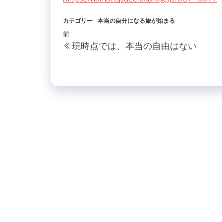
カテゴリー
本当の自分になる旅が始まる
投
過
前
現時点では、本当の自由はない
稿
去
の
ナ
投
ビ
稿
ゲ
ー
シ
ョ
ン