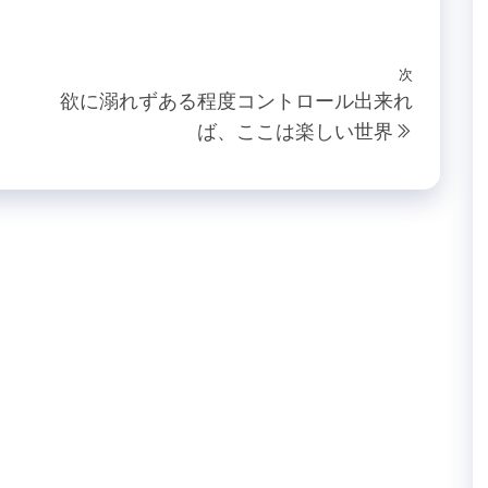
次
次
欲に溺れずある程度コントロール出来れ
の
ば、ここは楽しい世界
投
稿