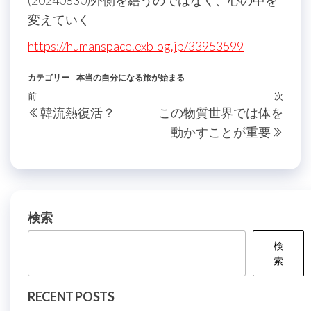
(20240830)外側を繕うのではなく、心の中を
変えていく
https://humanspace.exblog.jp/33953599
カテゴリー
本当の自分になる旅が始まる
投
過
前
次
次
韓流熱復活？
この物質世界では体を
稿
去
の
動かすことが重要
の
投
ナ
投
稿
ビ
稿
ゲ
ー
検索
シ
検
ョ
索
ン
RECENT POSTS