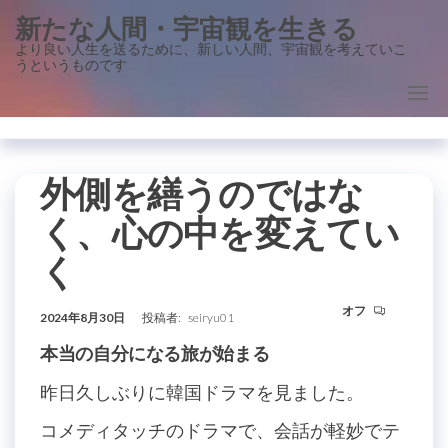
コ
新たな人間・宇宙観を生きる
ン
より良い人生を送るために、新しい人間、宇宙観を考えていこ
うというものです
テ
ン
ツ
に
ス
外側を繕うのではな
キ
く、心の中を変えてい
ッ
く
プ
オフ
2024年8月30日
投稿者:
seiryu01
本当の自分になる旅が始まる
昨日久しぶりに韓国ドラマを見ました。
コメディタッチのドラマで、会話が軽妙でテ