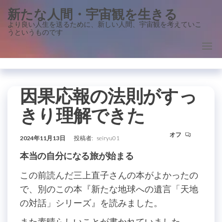
コ
新たな人間・宇宙観を生きる
ン
より良い人生を送るために、新しい人間、宇宙観を考えていこ
うというものです
テ
ン
ツ
に
ス
因果応報の法則がすっ
キ
きり理解できた
ッ
プ
オフ
2024年11月13日
投稿者:
seiryu01
本当の自分になる旅が始まる
この前読んだ三上直子さんの本がよかったの
で、別のこの本『新たな地球への遺言「天地
の対話」シリーズ』を読みました。
また素晴らしいことが書かれていました。