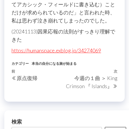
てアカシック・フィールドに書き込む）こと
だけが求められているのだ」と言われた時、
私は思わず泣き崩れてしまったのでした。
(20241113)因果応報の法則がすっきり理解で
きた
https://humanspace.exblog.jp/34274069
カテゴリー
本当の自分になる旅が始まる
投
過
前
次
次
原点復帰
今週の１曲 ＞ King
稿
去
の
Crimson 『 Islands』
の
投
ナ
投
稿
ビ
稿
ゲ
ー
検索