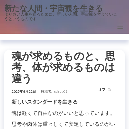
コ
新たな人間・宇宙観を生きる
ン
より良い人生を送るために、新しい人間、宇宙観を考えていこ
うというものです
テ
ン
ツ
に
ス
魂が求めるものと、思
キ
考、体が求めるものは
ッ
違う
プ
オフ
2025年6月22日
投稿者:
seiryu01
新しいスタンダードを生きる
魂は軽くて自由なのがいいと思っています。
思考や肉体は重々しくて安定しているのがい