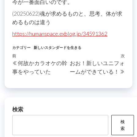
今が一番面白いのです。
(20250622)魂が求めるものと、思考、体が求
めるものは違う
https://humanspace.exblog.jp/34591362
カテゴリー
新しいスタンダードを生きる
投
過
前
次
次
何故かカラオケの幹
おお！新しいユニフォ
稿
去
の
事をやっていた
ームができている！
の
投
ナ
投
稿
ビ
稿
ゲ
ー
検索
シ
検
ョ
索