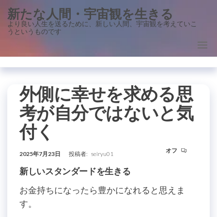
コ
新たな人間・宇宙観を生きる
ン
より良い人生を送るために、新しい人間、宇宙観を考えていこ
うというものです
テ
ン
ツ
に
ス
外側に幸せを求める思
キ
考が自分ではないと気
ッ
付く
プ
オフ
2025年7月23日
投稿者:
seiryu01
新しいスタンダードを生きる
お金持ちになったら豊かになれると思えま
す。