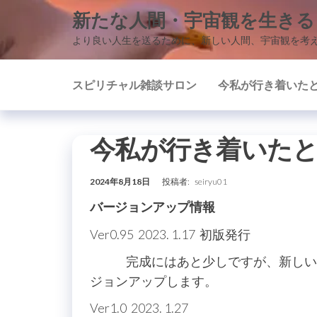
コ
新たな人間・宇宙観を生きる
ン
より良い人生を送るために、新しい人間、宇宙観を考
テ
ン
スピリチャル雑談サロン
今私が行き着いた
ツ
に
ス
今私が行き着いたところ
キ
ッ
2024年8月18日
投稿者:
seiryu01
プ
バージョンアップ情報
Ver0.95 2023. 1.17 初版発行
完成にはあと少しですが、新しい様式
ジョンアップします。
Ver1.0 2023. 1.27