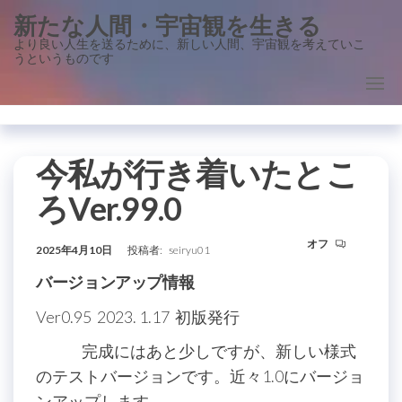
コ
新たな人間・宇宙観を生きる
ン
より良い人生を送るために、新しい人間、宇宙観を考えていこ
うというものです
テ
ン
ツ
に
ス
今私が行き着いたとこ
キ
ろVer.99.0
ッ
プ
オフ
2025年4月10日
投稿者:
seiryu01
バージョンアップ情報
Ver0.95 2023. 1.17 初版発行
完成にはあと少しですが、新しい様式
のテストバージョンです。近々1.0にバージョ
ンアップします。