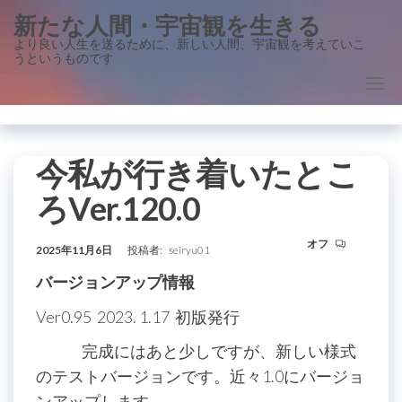
コ
新たな人間・宇宙観を生きる
ン
より良い人生を送るために、新しい人間、宇宙観を考えていこ
うというものです
テ
ン
ツ
に
ス
今私が行き着いたとこ
キ
ろVer.120.0
ッ
プ
オフ
2025年11月6日
投稿者:
seiryu01
バージョンアップ情報
Ver0.95 2023. 1.17 初版発行
完成にはあと少しですが、新しい様式
のテストバージョンです。近々1.0にバージョ
ンアップします。