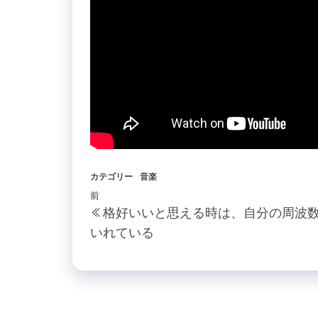
カテゴリー
音楽
投
過
前
格好いいと思える時は、自分の周波
稿
去
いれている
の
ナ
投
ビ
稿
ゲ
ー