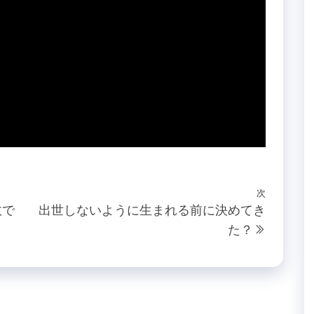
次
次
数で
出世しないように生まれる前に決めてき
の
た？
投
稿