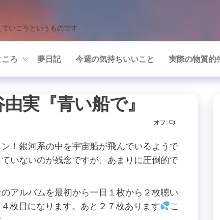
えていこうというものです
ところ
夢日記
今週の気持ちいいこと
実際の物質的
任谷由実『青い船で』
オフ
ョン！銀河系の中を宇宙船が飛んでいるようで
出ていないのが残念ですが、あまりに圧倒的で
ンのアルバムを最初から一日１枚から２枚聴い
で１４枚目になります。あと２７枚あります
こ
す。