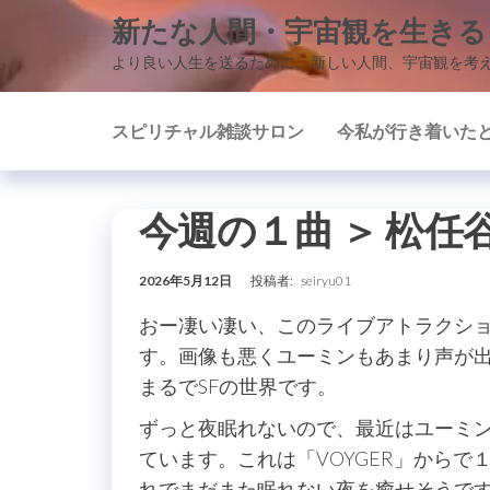
コ
新たな人間・宇宙観を生きる
ン
より良い人生を送るために、新しい人間、宇宙観を考
テ
ン
スピリチャル雑談サロン
今私が行き着いた
ツ
に
ス
今週の１曲 ＞ 松
キ
ッ
2026年5月12日
投稿者:
seiryu01
プ
おー凄い凄い、このライブアトラクシ
す。画像も悪くユーミンもあまり声が
まるでSFの世界です。
ずっと夜眠れないので、最近はユーミ
ています。これは「VOYGER」から
れでまだまた眠れない夜を癒せそうで