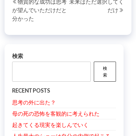
物質的な成功は思考
未来はただ選択してく
稿
去
の
が望んでいただけだと
だけ
の
投
ナ
分かった
投
稿
ビ
稿
ゲ
ー
シ
検索
ョ
検
ン
索
RECENT POSTS
思考の外に出た？
母の死の恐怖を客観的に考えられた
起きてくる現実を楽しんでいく