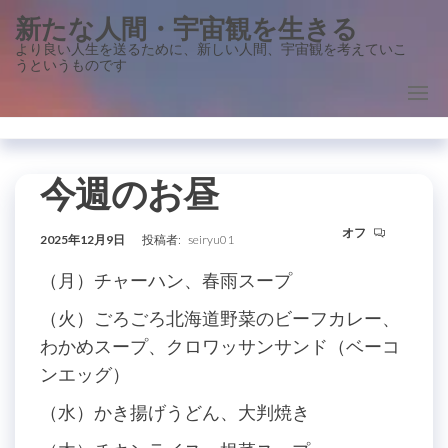
コ
新たな人間・宇宙観を生きる
ン
より良い人生を送るために、新しい人間、宇宙観を考えていこ
うというものです
テ
ン
ツ
に
ス
今週のお昼
キ
オフ
ッ
2025年12月9日
投稿者:
seiryu01
プ
（月）チャーハン、春雨スープ
（火）ごろごろ北海道野菜のビーフカレー、
わかめスープ、クロワッサンサンド（ベーコ
ンエッグ）
（水）かき揚げうどん、大判焼き