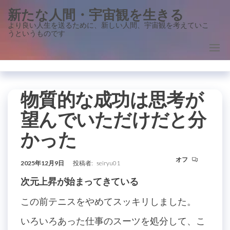
コ
新たな人間・宇宙観を生きる
ン
より良い人生を送るために、新しい人間、宇宙観を考えていこ
うというものです
テ
ン
ツ
に
ス
物質的な成功は思考が
キ
望んでいただけだと分
ッ
かった
プ
オフ
2025年12月9日
投稿者:
seiryu01
次元上昇が始まってきている
この前テニスをやめてスッキリしました。
いろいろあった仕事のスーツを処分して、こ