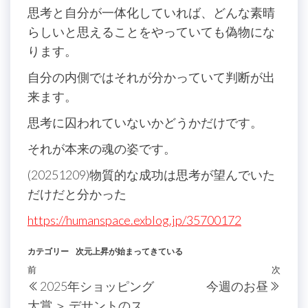
思考と自分が一体化していれば、どんな素晴
らしいと思えることをやっていても偽物にな
ります。
自分の内側ではそれが分かっていて判断が出
来ます。
思考に囚われていないかどうかだけです。
それが本来の魂の姿です。
(20251209)物質的な成功は思考が望んでいた
だけだと分かった
https://humanspace.exblog.jp/35700172
カテゴリー
次元上昇が始まってきている
投
過
前
次
次
2025年ショッピング
今週のお昼
稿
去
の
大賞 ＞ デサントのス