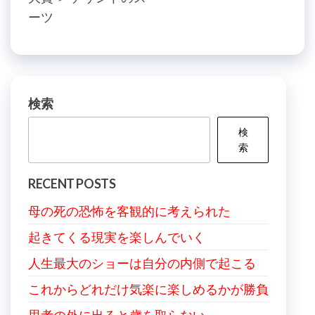
の
投
ナ
ーツ
投
稿
ビ
稿
ゲ
ー
シ
検索
ョ
検
ン
索
RECENT POSTS
母の死の恐怖を客観的に考えられた
起きてくる現実を楽しんでいく
人生最大のショーは自分の内側で起こる
これからどれだけ気楽に楽しめるかが勝負