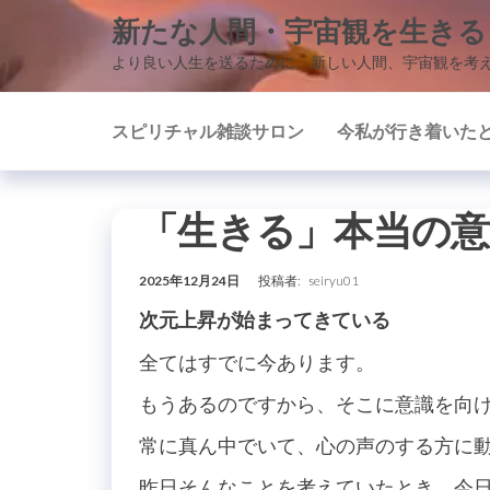
コ
新たな人間・宇宙観を生きる
ン
より良い人生を送るために、新しい人間、宇宙観を考
テ
ン
スピリチャル雑談サロン
今私が行き着いた
ツ
に
ス
「生きる」本当の意
キ
ッ
2025年12月24日
投稿者:
seiryu01
プ
次元上昇が始まってきている
全てはすでに今あります。
もうあるのですから、そこに意識を向
常に真ん中でいて、心の声のする方に
昨日そんなことを考えていたとき、今