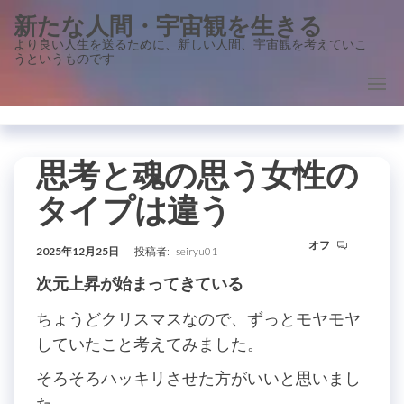
コ
新たな人間・宇宙観を生きる
ン
より良い人生を送るために、新しい人間、宇宙観を考えていこ
うというものです
テ
ン
ツ
に
ス
思考と魂の思う女性の
キ
タイプは違う
ッ
プ
オフ
2025年12月25日
投稿者:
seiryu01
次元上昇が始まってきている
ちょうどクリスマスなので、ずっとモヤモヤ
していたこと考えてみました。
そろそろハッキリさせた方がいいと思いまし
た。