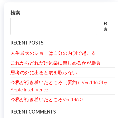
ゲ
ー
検索
シ
検
ョ
索
ン
RECENT POSTS
人生最大のショーは自分の内側で起こる
これからどれだけ気楽に楽しめるかが勝負
思考の外に出ると歳を取らない
今私が行き着いたところ（要約）Ver.146.0 by
Apple Intelligence
今私が行き着いたところVer.146.0
RECENT COMMENTS