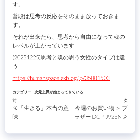
す。
普段は思考の反応をそのまま放っておきま
す。
それが出来たら、思考から自由になって魂の
レベルが上がっています。
(20251225)思考と魂の思う女性のタイプは違
う
https://humanspace.exblog.jp/35881503
カテゴリー
次元上昇が始まってきている
投
過
前
次
次
「生きる」本当の意
今週のお買い物 ＞ ブ
稿
去
の
味
ラザー DCP-J928N
の
投
ナ
投
稿
ビ
稿