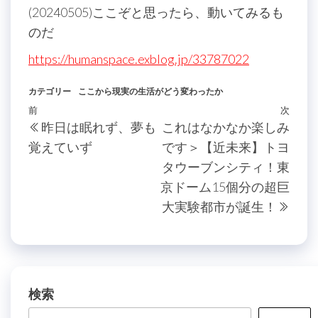
(20240505)ここぞと思ったら、動いてみるも
のだ
https://humanspace.exblog.jp/33787022
カテゴリー
ここから現実の生活がどう変わったか
投
過
前
次
次
昨日は眠れず、夢も
これはなかなか楽しみ
稿
去
の
覚えていず
です＞【近未来】トヨ
の
投
ナ
タウーブンシティ！東
投
稿
ビ
京ドーム15個分の超巨
稿
ゲ
大実験都市が誕生！
ー
シ
ョ
検索
ン