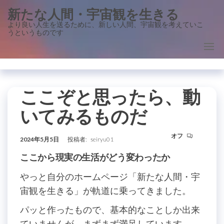
コ
新たな人間・宇宙観を生きる
ン
より良い人生を送るために、新しい人間、宇宙観を考えていこ
うというものです
テ
ン
ツ
に
ス
ここぞと思ったら、動
キ
いてみるものだ
ッ
プ
オフ
2024年5月5日
投稿者:
seiryu01
ここから現実の生活がどう変わったか
やっと自分のホームページ「新たな人間・宇
宙観を生きる」が軌道に乗ってきました。
パッと作ったもので、基本的なことしか出来
ていませんが、まずまず満足しています。